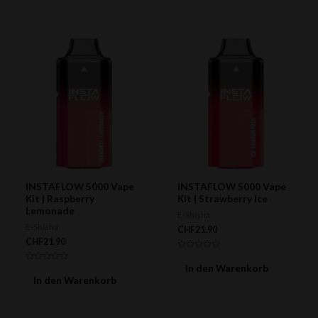
5
5
INSTAFLOW 5000 Vape
INSTAFLOW 5000 Vape
Kit | Raspberry
Kit | Strawberry Ice
Lemonade
E-Shisha
E-Shisha
CHF
21.90
CHF
21.90
Bewertet
mit
In den Warenkorb
Bewertet
0
mit
In den Warenkorb
von
0
5
von
5