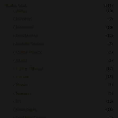
Shisha-Tabak
(219)
Adalya
(10)
Al Fakher
(7)
Al Massiva
(10)
Aqua Mentha
(13)
Bushido Tobacco
(5)
Chillma Tobacco
(4)
El Leziz
(6)
Holster Tobacco
(17)
Hookain
(18)
Moloko
(1)
Nameless
(5)
O's
(12)
Social Smoke
(15)
Start Now Tobacco
(3)