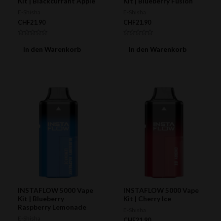
Kit | Blackcurrant Apple
Kit | Blueberry Fusion
E-Shisha
E-Shisha
CHF
21.90
CHF
21.90
Bewertet
Bewertet
mit
mit
In den Warenkorb
In den Warenkorb
0
0
von
von
5
5
INSTAFLOW 5000 Vape
INSTAFLOW 5000 Vape
Kit | Blueberry
Kit | Cherry Ice
Raspberry Lemonade
E-Shisha
E-Shisha
CHF
21.90