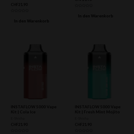
CHF
21.90
Bewertet
mit
In den Warenkorb
Bewertet
0
mit
In den Warenkorb
von
0
5
von
5
INSTAFLOW 5000 Vape
INSTAFLOW 5000 Vape
Kit | Cola Ice
Kit | Fresh Mint Mojito
E-Shisha
E-Shisha
CHF
21.90
CHF
21.90