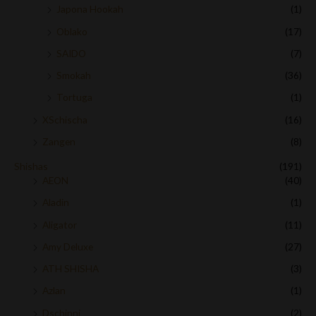
Japona Hookah
(1)
Oblako
(17)
SAIDO
(7)
Smokah
(36)
Tortuga
(1)
XSchischa
(16)
Zangen
(8)
Shishas
(191)
AEON
(40)
Aladin
(1)
Aligator
(11)
Amy Deluxe
(27)
ATH SHISHA
(3)
Azlan
(1)
Dschinni
(2)