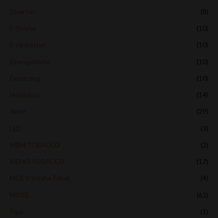
Diverses
(8)
E-Shisha
(10)
E-zigaretten
(10)
Einwegshisha
(10)
Feuerzeug
(10)
Headshop
(14)
Joker
(29)
LED
(3)
MBM TOBACCO
(2)
MEMO TOBACCO
(17)
MOE’S Shisha Tabak
(4)
MOZE
(63)
Pipe
(1)