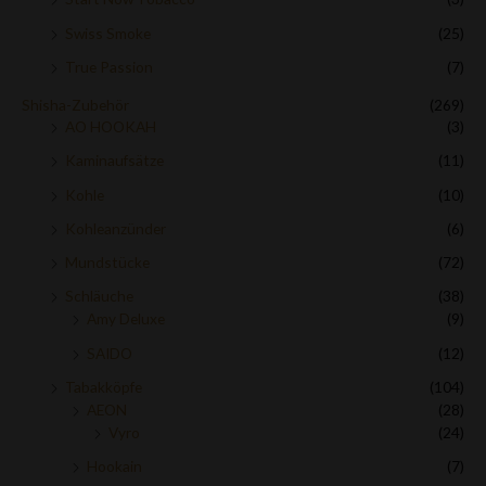
Swiss Smoke
(25)
True Passion
(7)
Shisha-Zubehör
(269)
AO HOOKAH
(3)
Kaminaufsätze
(11)
Kohle
(10)
Kohleanzünder
(6)
Mundstücke
(72)
Schläuche
(38)
Amy Deluxe
(9)
SAIDO
(12)
Tabakköpfe
(104)
AEON
(28)
Vyro
(24)
Hookain
(7)