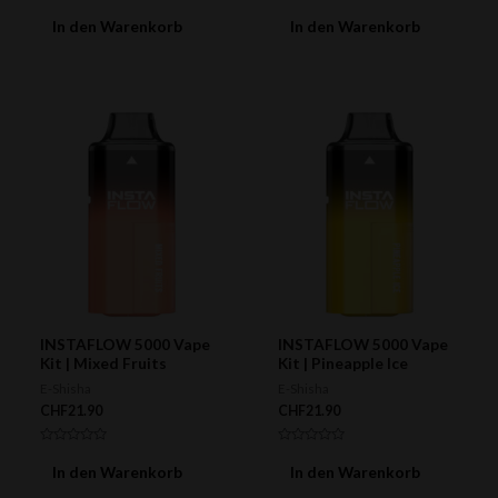
Bewertet
Bewertet
mit
mit
In den Warenkorb
In den Warenkorb
0
0
von
von
5
5
INSTAFLOW 5000 Vape
INSTAFLOW 5000 Vape
Kit | Mixed Fruits
Kit | Pineapple Ice
E-Shisha
E-Shisha
CHF
21.90
CHF
21.90
Bewertet
Bewertet
mit
mit
In den Warenkorb
In den Warenkorb
0
0
von
von