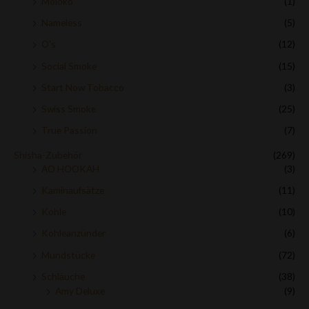
Moloko
(1)
Nameless
(5)
O's
(12)
Social Smoke
(15)
Start Now Tobacco
(3)
Swiss Smoke
(25)
True Passion
(7)
Shisha-Zubehör
(269)
AO HOOKAH
(3)
Kaminaufsätze
(11)
Kohle
(10)
Kohleanzünder
(6)
Mundstücke
(72)
Schläuche
(38)
Amy Deluxe
(9)