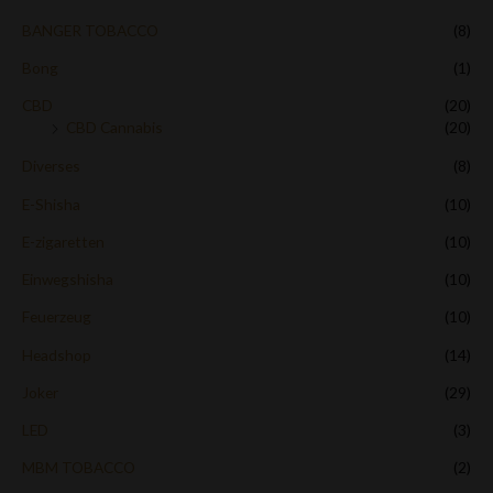
o
n
BANGER TOBACCO
(8)
5
Bong
(1)
CBD
(20)
CBD Cannabis
(20)
Diverses
(8)
E-Shisha
(10)
E-zigaretten
(10)
Einwegshisha
(10)
Feuerzeug
(10)
Headshop
(14)
Joker
(29)
LED
(3)
MBM TOBACCO
(2)