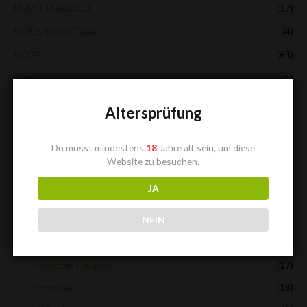
MEMO TOBACCO
(17)
MOE’S Shisha Tabak
(4)
MOZE
(63)
Pipe
(1)
Shisha-Tabak
(219)
Altersprüfung
Adalya
(10)
Al Fakher
(7)
Du musst mindestens
18
Jahre alt sein, um diese
Al Massiva
(10)
Website zu besuchen.
Aqua Mentha
(13)
JA
Bushido Tobacco
(5)
NEIN
Chillma Tobacco
(4)
El Leziz
(6)
Holster Tobacco
(17)
Hookain
(18)