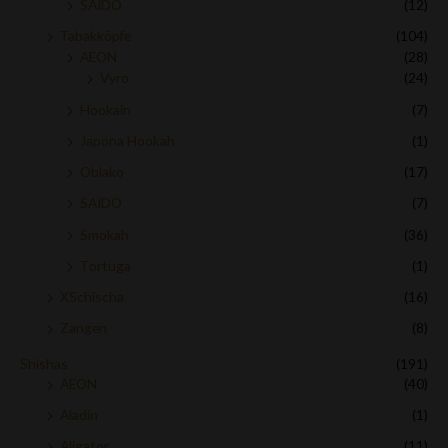
SAIDO
(12)
Tabakköpfe
(104)
AEON
(28)
Vyro
(24)
Hookain
(7)
Japona Hookah
(1)
Oblako
(17)
SAIDO
(7)
Smokah
(36)
Tortuga
(1)
XSchischa
(16)
Zangen
(8)
Shishas
(191)
AEON
(40)
Aladin
(1)
Aligator
(11)