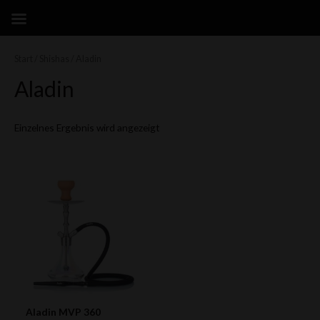
Zum
Inhalt
springen
Start
/
Shishas
/ Aladin
Aladin
Einzelnes Ergebnis wird angezeigt
Aladin MVP 360