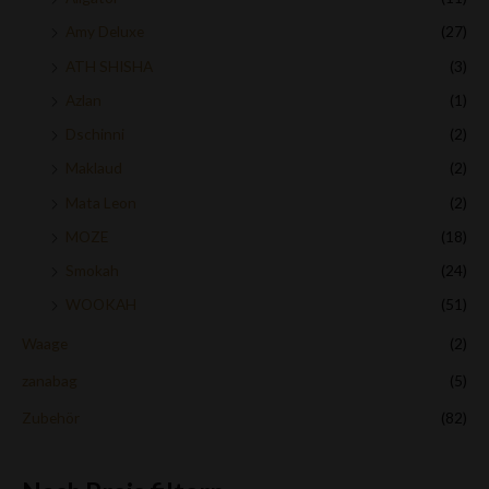
Amy Deluxe
(27)
ATH SHISHA
(3)
Azlan
(1)
Dschinni
(2)
Maklaud
(2)
Mata Leon
(2)
MOZE
(18)
Smokah
(24)
WOOKAH
(51)
Waage
(2)
zanabag
(5)
Zubehör
(82)