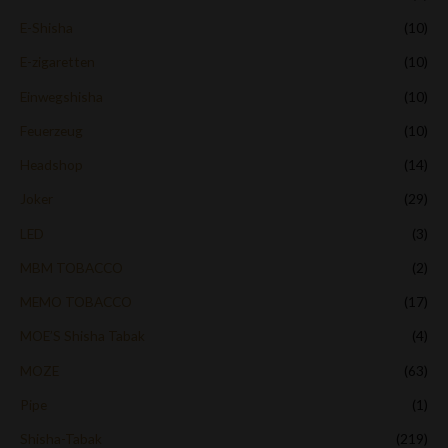
E-Shisha
(10)
E-zigaretten
(10)
Einwegshisha
(10)
Feuerzeug
(10)
Headshop
(14)
Joker
(29)
LED
(3)
MBM TOBACCO
(2)
MEMO TOBACCO
(17)
MOE’S Shisha Tabak
(4)
MOZE
(63)
Pipe
(1)
Shisha-Tabak
(219)