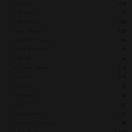
Adalya
(10)
Al Fakher
(7)
Al Massiva
(10)
Aqua Mentha
(13)
Bushido Tobacco
(5)
Chillma Tobacco
(4)
El Leziz
(6)
Holster Tobacco
(17)
Hookain
(18)
Moloko
(1)
Nameless
(5)
O's
(12)
Social Smoke
(15)
Start Now Tobacco
(3)