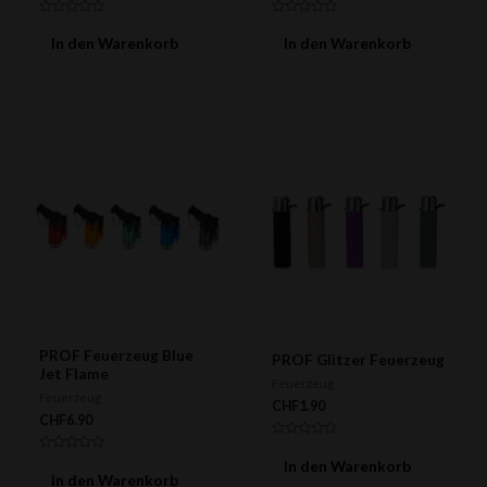
Bewertet
Bewertet
mit
mit
In den Warenkorb
In den Warenkorb
0
0
von
von
5
5
PROF Feuerzeug Blue
PROF Glitzer Feuerzeug
Jet Flame
Feuerzeug
Feuerzeug
CHF
1.90
CHF
6.90
Bewertet
mit
Bewertet
In den Warenkorb
0
mit
In den Warenkorb
von
0