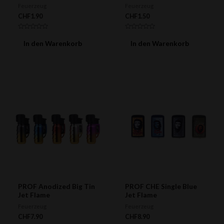
Feuerzeug
Feuerzeug
CHF
1.90
CHF
1.50
Bewertet
Bewertet
mit
mit
In den Warenkorb
In den Warenkorb
0
0
von
von
5
5
PROF Anodized Big Tin
PROF CHE Single Blue
Jet Flame
Jet Flame
Feuerzeug
Feuerzeug
CHF
7.90
CHF
8.90