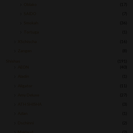
Oblako
(17)
SAIDO
(7)
Smokah
(36)
Tortuga
(1)
XSchischa
(16)
Zangen
(8)
Shishas
(191)
AEON
(40)
Aladin
(1)
Aligator
(11)
Amy Deluxe
(27)
ATH SHISHA
(3)
Azlan
(1)
Dschinni
(2)
Maklaud
(2)