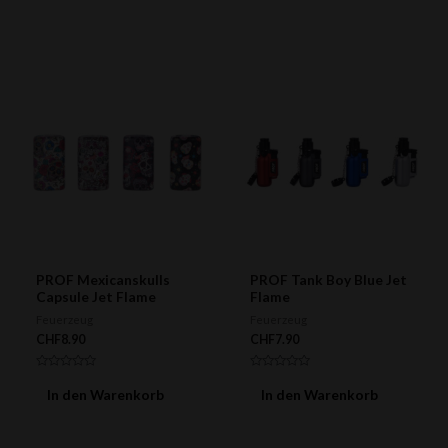
5
von
5
PROF Mexicanskulls
PROF Tank Boy Blue Jet
Capsule Jet Flame
Flame
Feuerzeug
Feuerzeug
CHF
8.90
CHF
7.90
Bewertet
Bewertet
mit
mit
In den Warenkorb
In den Warenkorb
0
0
von
von
5
5