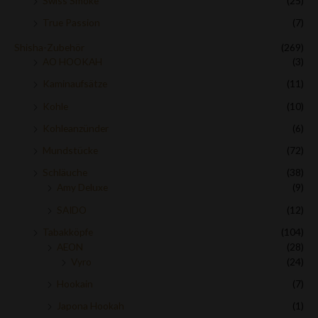
Swiss Smoke
(25)
True Passion
(7)
Shisha-Zubehör
(269)
AO HOOKAH
(3)
Kaminaufsätze
(11)
Kohle
(10)
Kohleanzünder
(6)
Mundstücke
(72)
Schläuche
(38)
Amy Deluxe
(9)
SAIDO
(12)
Tabakköpfe
(104)
AEON
(28)
Vyro
(24)
Hookain
(7)
Japona Hookah
(1)