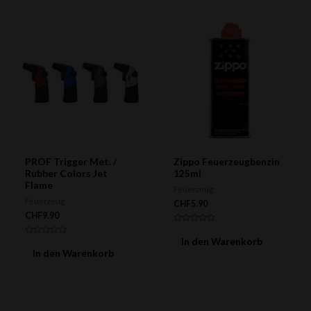
PROF Trigger Met. /
Zippo Feuerzeugbenzin
Rubber Colors Jet
125ml
Flame
Feuerzeug
Feuerzeug
CHF
5.90
CHF
9.90
Bewertet
mit
In den Warenkorb
Bewertet
0
mit
In den Warenkorb
von
0
5
von
5