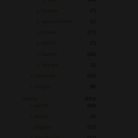
Hookain
(7)
Japona Hookah
(1)
Oblako
(17)
SAIDO
(7)
Smokah
(36)
Tortuga
(1)
XSchischa
(16)
Zangen
(8)
Shishas
(191)
AEON
(40)
Aladin
(1)
Aligator
(11)
Amy Deluxe
(27)