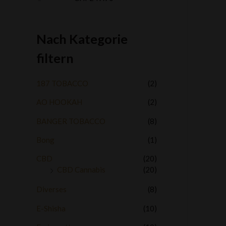
t
n
e
m
5
w
i
e
t
r
0
Nach Kategorie
t
v
e
o
t
n
filtern
m
5
i
t
0
187 TOBACCO
(2)
v
o
AO HOOKAH
(2)
n
5
BANGER TOBACCO
(8)
Bong
(1)
CBD
(20)
CBD Cannabis
(20)
Diverses
(8)
E-Shisha
(10)