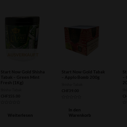
AUSVERKAUFT
Start Now Gold Shisha
Start Now Gold Tabak
St
Tabak – Green Mint
– Applo Bomb 200g
– 
Fresh (1Kg)
2
Shisha-Tabak
Shisha-Tabak
Sh
CHF
39.00
CHF
155.00
C
Bewertet
mit
Bewertet
Be
0
In den
mit
mi
von
0
0
Weiterlesen
Warenkorb
5
von
vo
5
5