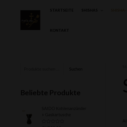
Zum
STARTSEITE
SHISHAS
SHISHA
Inhalt
springen
KONTAKT
St
S
M
M
Suchen
u
i
a
c
n
x
Beliebte Produkte
h
.
.
e
P
P
SAIDO Kohlenanzünder
n
r
r
+ Gaskartusche
n
e
e
Al
a