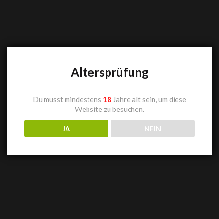
Altersprüfung
Du musst mindestens
18
Jahre alt sein, um diese
Website zu besuchen.
JA
NEIN