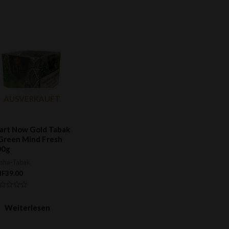
AUSVERKAUFT
art Now Gold Tabak
Green Mind Fresh
00g
isha-Tabak
HF
39.00
wertet
t
Weiterlesen
n