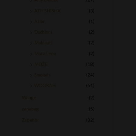
ATH SHISHA
(3)
Azlan
(1)
Dschinni
(2)
Maklaud
(2)
Mata Leon
(2)
MOZE
(18)
Smokah
(24)
WOOKAH
(51)
Waage
(2)
zanabag
(5)
Zubehör
(82)