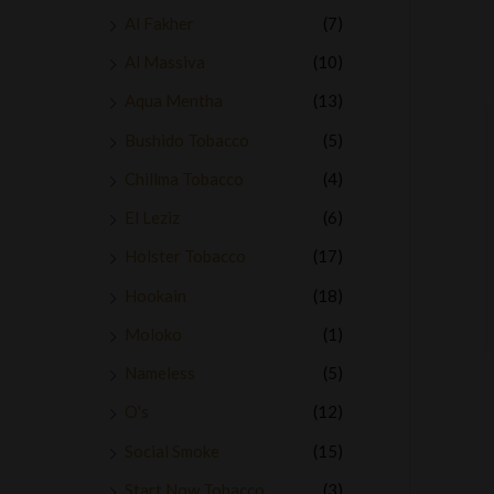
Al Fakher
(7)
Al Massiva
(10)
Aqua Mentha
(13)
Bushido Tobacco
(5)
Chillma Tobacco
(4)
El Leziz
(6)
Holster Tobacco
(17)
Hookain
(18)
Moloko
(1)
Nameless
(5)
O's
(12)
Social Smoke
(15)
Start Now Tobacco
(3)