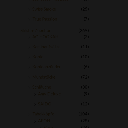
Swiss Smoke
(25)
True Passion
(7)
Shisha-Zubehör
(269)
AO HOOKAH
(3)
Kaminaufsätze
(11)
Kohle
(10)
Kohleanzünder
(6)
Mundstücke
(72)
Schläuche
(38)
Amy Deluxe
(9)
SAIDO
(12)
Tabakköpfe
(104)
AEON
(28)
Vyro
(24)