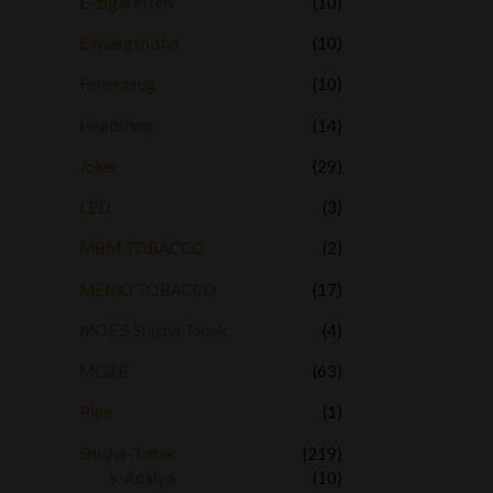
E-zigaretten
(10)
Einwegshisha
(10)
Feuerzeug
(10)
Headshop
(14)
Joker
(29)
LED
(3)
MBM TOBACCO
(2)
MEMO TOBACCO
(17)
MOE’S Shisha Tabak
(4)
MOZE
(63)
Pipe
(1)
Shisha-Tabak
(219)
Adalya
(10)