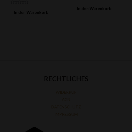
Bewertet
mit
Bewertet
In den Warenkorb
0
mit
In den Warenkorb
von
0
5
von
5
RECHTLICHES
WIDERRUF
AGB
DATENSCHUTZ
IMPRESSUM