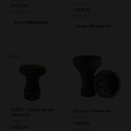
SAIDO
Hookain
CHF
29.90
CHF
34.90
Bewertet
mit
Bewertet
In den Warenkorb
0
mit
In den Warenkorb
von
0
5
von
5
SAIDO – Steinkopf mit
Tortuga Tabakkopf
Tabaksieb
Tabakköpfe
SAIDO
CHF
34.90
CHF
19.90