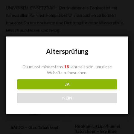
UNIVERSELL EINSETZBAR – Der traditionelle Tonkopf ist mit
nahezu allen Kaminen kompatibel. Um losrauchen zu können
brauchst Du nur noch eine eine Dichtung für deine Wasserpfeife.
Einfach aufstecken und fertig!
Altersprüfung
Ähnliche Produkte
Du musst mindestens
18
Jahre alt sein, um diese
Website zu besuchen.
JA
NEIN
Hookain LitLip Phunnel
SAIDO – Glas Tabakkopf
Tabakkopf – Sky Blue